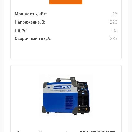
Мощность, кВт:
7.6
Напряжение, В:
220
ПВ, %:
80
Сварочный ток, А:
235