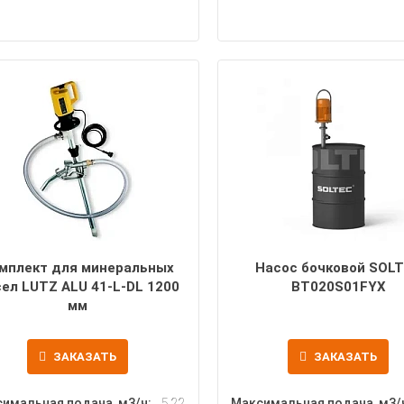
мплект для минеральных
Насос бочковой SOL
ел LUTZ ALU 41-L-DL 1200
BT020S01FYX
мм
ЗАКАЗАТЬ
ЗАКАЗАТЬ
имальная подача, м3/ч:
5.22
Максимальная подача, м3/