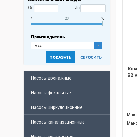
От
До
7
23
40
Производитель
Все
Ком
B2 V
Насосы дренажные
Насосы фекальные
Насосы циркуляционные
Макс
Насосы канализационные
Макс
Насосы скважинные