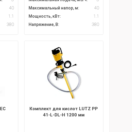
40
Максимальный напор, м:
40
1.1
Мощность, кВт:
1.1
380
Напряжение, В:
380
TEC
Комплект для кислот LUTZ PP
41-L-DL-H 1200 мм