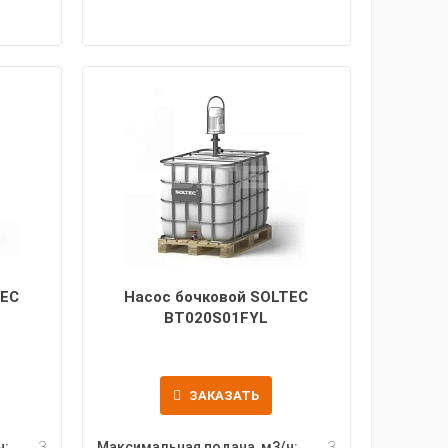
TEC
Насос бочковой SOLTEC
BT020S01FYL
ЗАКАЗАТЬ
ч:
3
Максимальная подача, м3/ч:
3