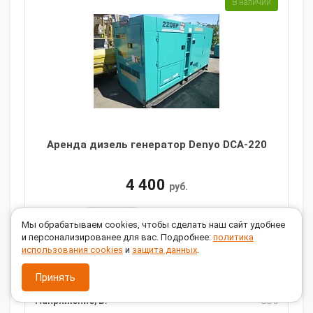
В наличии
Аренда дизель генератор Denyo DCA-220
4 400
руб.
В КОРЗИНУ
Мы обрабатываем cookies, чтобы сделать наш сайт удобнее
и персонализированее для вас. Подробнее:
политика
использования cookies
и
защита данных
.
Купить в 1 клик
Принять
Мощность, кВт:
160
Напряжение, В:
380