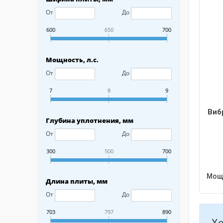
От
До
600
650
700
Мощность, л.с.
От
До
7
8
9
Виб
Глубина уплотнения, мм
От
До
300
500
700
Мощн
Длина плиты, мм
От
До
703
797
890