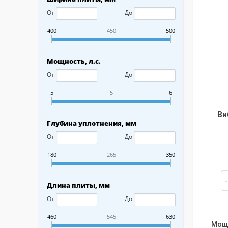
От
До
400
450
500
Мощность, л.с.
От
До
5
5
6
Ви
Глубина уплотнения, мм
От
До
180
265
350
Длина плиты, мм
От
До
460
545
630
Мощн