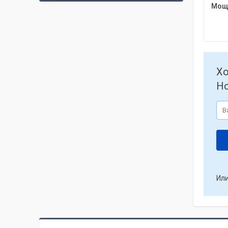
Мощн
Хо
Но
Или