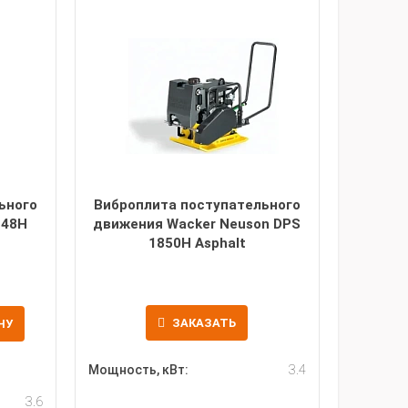
ьного
Виброплита поступательного
248H
движения Wacker Neuson DPS
1850H Asphalt
ЗАКАЗАТЬ
НУ
Мощность, кВт:
3.4
3.6