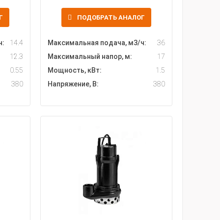
Г
ПОДОБРАТЬ АНАЛОГ
ч:
14.4
Максимальная подача, м3/ч:
36
12.3
Максимальный напор, м:
17
0.55
Мощность, кВт:
1.5
380
Напряжение, В:
380