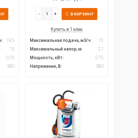
НУ
В КОРЗИНУ
Купить в 1 клик
ч:
19.5
Максимальная подача, м3/ч:
12
15
Максимальный напор, м:
21
0.75
Мощность, кВт:
0.75
380
Напряжение, В:
380