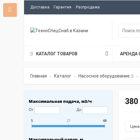
Доставка
Гарантия
Распродажа
КАТАЛОГ ТОВАРОВ
АРЕНДА 
Главная
Каталог
Насосное оборудование
-
-
-
380
Максимальная подача, м3/ч
От
До
5
27
48
Цен
Максимальный напор, м