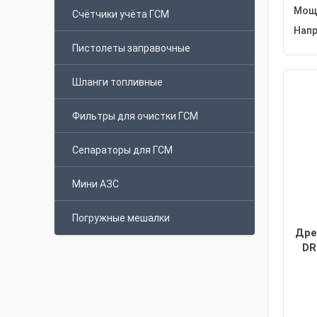
Мощн
Счётчики учёта ГСМ
Напр
Пистолеты заправочные
Шланги топливные
Фильтры для очистки ГСМ
Сепараторы для ГСМ
Мини АЗС
Погружные мешалки
Дре
DR