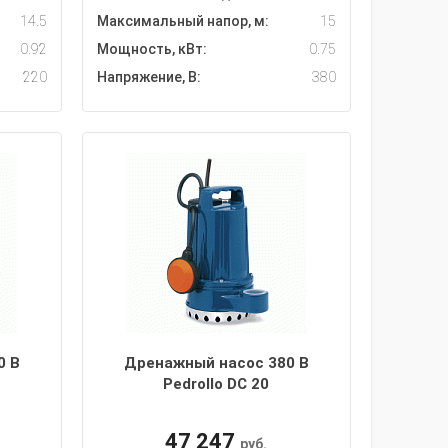
14.5
Максимальный напор, м:
15
0.92
Мощность, кВт:
0.75
220
Напряжение, В:
380
0 В
Дренажный насос 380 В
Pedrollo DC 20
47 247
руб.