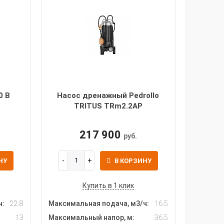
0 В
Насос дренажный Pedrollo
TRITUS TRm2.2AP
217 900
руб.
НУ
В КОРЗИНУ
Купить в 1 клик
ч:
22.8
Максимальная подача, м3/ч:
16.5
13
Максимальный напор, м:
36.5