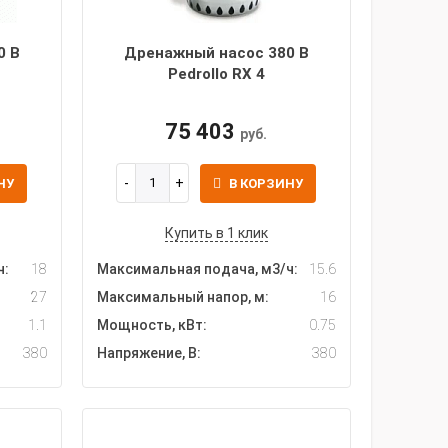
0 В
Дренажный насос 380 В
Pedrollo RX 4
75 403
руб.
НУ
В КОРЗИНУ
Купить в 1 клик
ч:
18
Максимальная подача, м3/ч:
15.6
27
Максимальный напор, м:
16
1.1
Мощность, кВт:
0.75
380
Напряжение, В:
380