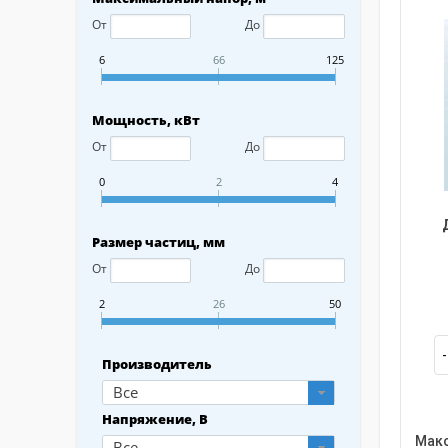
От
До
6
66
125
Мощность, кВт
От
До
0
2
4
Размер частиц, мм
От
До
2
26
50
Производитель
Все
Напряжение, В
Макс
Все