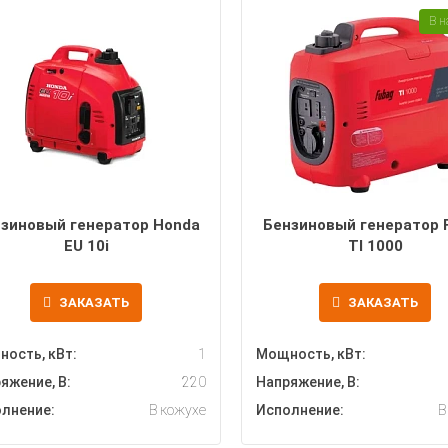
В н
зиновый генератор Honda
Бензиновый генератор 
EU 10i
TI 1000
ЗАКАЗАТЬ
ЗАКАЗАТЬ
ость, кВт:
1
Мощность, кВт:
яжение, В:
220
Напряжение, В:
лнение:
В кожухе
Исполнение:
В