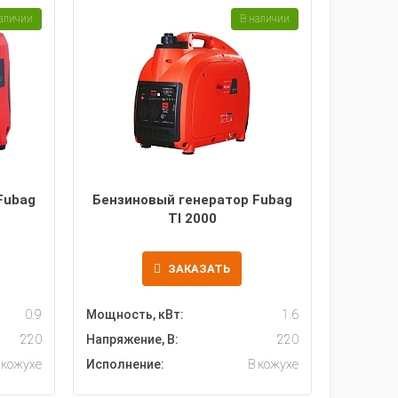
аличии
В наличии
Fubag
Бензиновый генератор Fubag
TI 2000
ЗАКАЗАТЬ
0.9
Мощность, кВт:
1.6
220
Напряжение, В:
220
 кожухе
Исполнение:
В кожухе