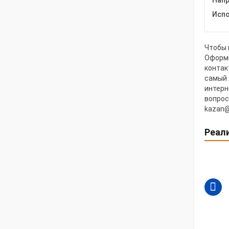
Напр
Испо
Чтобы 
Оформи
контак
самый 
интерн
вопрос
kazan@
Реал