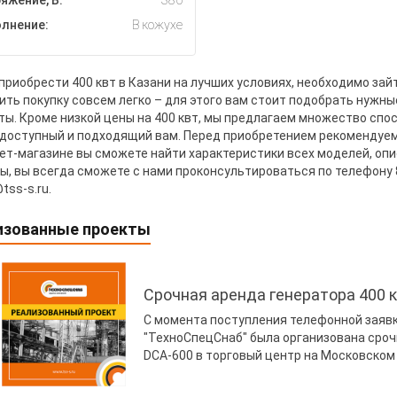
яжение, В:
380
лнение:
В кожухе
приобрести 400 квт в Казани на лучших условиях, необходимо зайт
ть покупку совсем легко – для этого вам стоит подобрать нужные 
ты. Кроме низкой цены на 400 квт, мы предлагаем множество спо
доступный и подходящий вам. Перед приобретением рекомендуем 
ет-магазине вы сможете найти характеристики всех моделей, опис
ы, вы всегда сможете с нами проконсультироваться по телефону 8
tss-s.ru.
изованные проекты
Срочная аренда генератора 400 
С момента поступления телефонной заявки 
"ТехноСпецСнаб" была организована сроч
DCA-600 в торговый центр на Московском