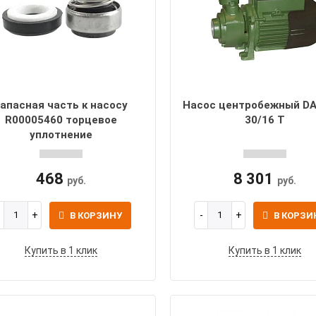
апасная часть к насосу
Насос центробежный DA
R00005460 торцевое
30/16 T
уплотнение
468
8 301
руб.
руб.
В КОРЗИНУ
В КОРЗИ
Купить в 1 клик
Купить в 1 клик